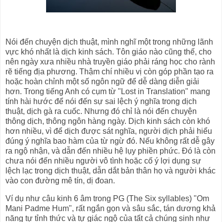
Nói đến chuyện dịch thuật, mình nghĩ một trong những lãnh
vực khó nhất là dịch kinh sách. Tôn giáo nào cũng thế, cho
nên ngày xưa nhiều nhà truyền giáo phải ráng học cho rành
rẽ tiếng địa phương. Thậm chí nhiều vị còn góp phần tạo ra
hoặc hoàn chỉnh một số ngôn ngữ để dễ dàng diễn giải
hơn. Trong tiếng Anh có cụm từ "Lost in Translation" mang
tính hài hước để nói đến sự sai lệch ý nghĩa trong dịch
thuật, dịch gà ra cuốc. Nhưng đó chỉ là nói đến chuyện
thông dịch, thông ngôn hàng ngày. Dịch kinh sách còn khó
hơn nhiều, vì để dịch được sát nghĩa, người dịch phải hiểu
đúng ý nghĩa bao hàm của từ ngừ đó. Nếu không rất dễ gây
ra ngộ nhận, và dẫn đến nhiều hệ lụy phiền phức. Đó là còn
chưa nói đến nhiều người vô tình hoặc cố ý lợi dụng sự
lệch lạc trong dịch thuật, dẫn dắt bản thân họ và người khác
vào con đường mê tín, dị đoan.
Ví dụ như câu kinh 6 âm trong PG (The Six syllables) "Om
Mani Padme Hum", rất ngắn gọn và sâu sắc, tán dương khả
năng tự tỉnh thức và tự giác ngộ của tất cả chúng sinh như