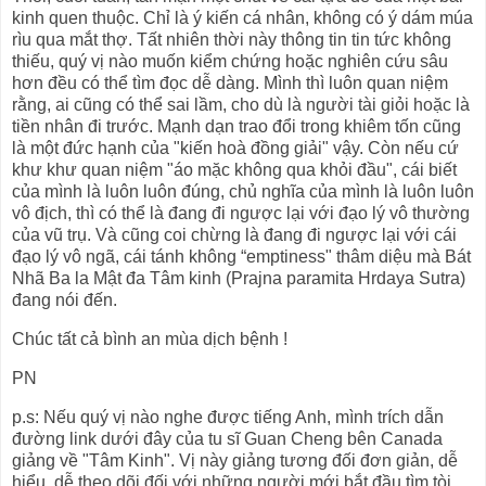
kinh quen thuộc. Chỉ là ý kiến cá nhân, không có ý dám múa
rìu qua mắt thợ. Tất nhiên thời này thông tin tin tức không
thiếu, quý vị nào muốn kiểm chứng hoặc nghiên cứu sâu
hơn đều có thể tìm đọc dễ dàng. Mình thì luôn quan niệm
rằng, ai cũng có thể sai lầm, cho dù là người tài giỏi hoặc là
tiền nhân đi trước. Mạnh dạn trao đổi trong khiêm tốn cũng
là một đức hạnh của "kiến hoà đồng giải" vậy. Còn nếu cứ
khư khư quan niệm "áo mặc không qua khỏi đầu", cái biết
của mình là luôn luôn đúng, chủ nghĩa của mình là luôn luôn
vô địch, thì có thể là đang đi ngược lại với đạo lý vô thường
của vũ trụ. Và cũng coi chừng là đang đi ngược lại với cái
đạo lý vô ngã, cái tánh không “emptiness" thâm diệu mà Bát
Nhã Ba la Mật đa Tâm kinh (Prajna paramita Hrdaya Sutra)
đang nói đến.
Chúc tất cả bình an mùa dịch bệnh !
PN
p.s: Nếu quý vị nào nghe được tiếng Anh, mình trích dẫn
đường link dưới đây của tu sĩ Guan Cheng bên Canada
giảng về "Tâm Kinh". Vị này giảng tương đối đơn giản, dễ
hiểu, dễ theo dõi đối với những người mới bắt đầu tìm tòi.