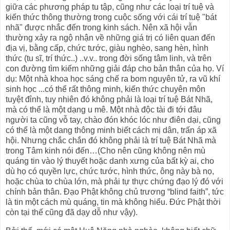
giữa các phương pháp tu tập, cũng như các loại trí tuệ và
kiến thức thông thường trong cuộc sống với cái trí tuệ "bát
nhã" được nhắc đến trong kinh sách. Nên xã hội vẫn
thường xảy ra ngộ nhận về những giá trị có liên quan đến
địa vị, bằng cấp, chức tước, giàu nghèo, sang hèn, hình
thức (tu sĩ, trí thức..) ..v.v.. trong đời sống tâm linh, và trên
con đường tìm kiếm những giải đáp cho bản thân của họ. Ví
dụ: Một nhà khoa học sáng chế ra bom nguyên tử, ra vũ khí
sinh học ...có thể rất thông minh, kiến thức chuyên môn
tuyệt đỉnh, tuy nhiên đó không phải là loại trí tuệ Bát Nhã,
mà có thể là một dạng u mê. Một nhà độc tài đi tới đâu
người ta cũng vỗ tay, chào đón khóc lóc như điên dại, cũng
có thể là một dang thông minh biết cách mị dân, trấn áp xã
hội. Nhưng chắc chắn đó không phải là trí tuệ Bát Nhã mà
trong Tâm kinh nói đến…(Cho nên cũng không nên mù
quáng tin vào lý thuyết hoặc danh xưng của bất kỳ ai, cho
dù họ có quyền lực, chức tước, hình thức, ông này bà nọ,
hoặc chùa to chùa lớn, mà phải tự thực chứng đạo lý đó với
chính bản thân. Đạo Phật không chủ trương “blind faith”, tức
là tin một cách mù quáng, tin mà không hiểu. Đức Phật thời
còn tại thế cũng đã dạy dỗ như vậy).