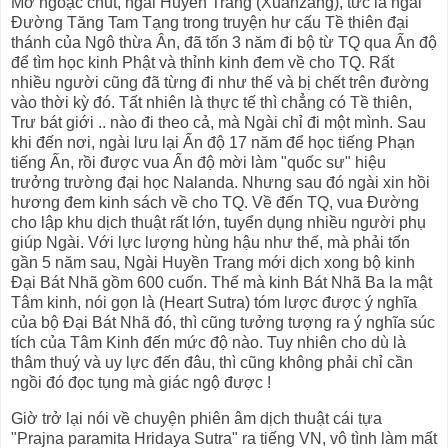
Mở ngoặc chút, ngài Huyền Trang (Xuanzang), tức là ngài
Đường Tăng Tam Tạng trong truyện hư cấu Tề thiên đại
thánh của Ngô thừa Ân, đã tốn 3 năm đi bộ từ TQ qua Ấn độ
để tìm học kinh Phật và thỉnh kinh đem về cho TQ. Rất
nhiều người cũng đã từng đi như thế và bị chết trên đường
vào thời kỳ đó. Tất nhiên là thực tế thì chẳng có Tề thiên,
Trư bát giới .. nào đi theo cả, mà Ngài chỉ đi một mình. Sau
khi đến nơi, ngài lưu lại Ấn độ 17 năm để học tiếng Phạn
tiếng Ấn, rồi được vua Ấn độ mời làm "quốc sư" hiệu
trưởng trường đại học Nalanda. Nhưng sau đó ngài xin hồi
hương đem kinh sách về cho TQ. Về đến TQ, vua Đường
cho lập khu dịch thuật rất lớn, tuyển dụng nhiều người phụ
giúp Ngài. Với lực lượng hùng hậu như thế, mà phải tốn
gần 5 năm sau, Ngài Huyền Trang mới dịch xong bộ kinh
Đại Bát Nhã gồm 600 cuốn. Thế mà kinh Bát Nhã Ba la mật
Tâm kinh, nói gọn là (Heart Sutra) tóm lược được ý nghĩa
của bộ Đại Bát Nhã đó, thì cũng tưởng tượng ra ý nghĩa súc
tích của Tâm Kinh đến mức độ nào. Tuy nhiên cho dù là
thâm thuý và uy lực đến đâu, thì cũng không phải chỉ cần
ngồi đó đọc tụng mà giác ngộ được !
Giờ trở lại nói về chuyện phiên âm dịch thuật cái tựa
"Prajna paramita Hridaya Sutra" ra tiếng VN, vô tình làm mất