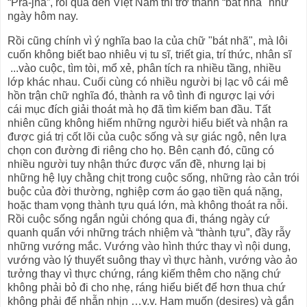
“Pra-jna”, rồi qua đến Việt Nam thì trở thành “bát nhã" như
ngày hôm nay.
Rồi cũng chính vì ý nghĩa bao la của chữ "bát nhã", mà lôi
cuốn không biết bao nhiêu vị tu sĩ, triết gia, trí thức, nhân sĩ
...vào cuộc, tìm tòi, mổ xẻ, phân tích ra nhiều tầng, nhiều
lớp khác nhau. Cuối cùng có nhiều người bị lạc vô cái mê
hồn trận chữ nghĩa đó, thành ra vô tình đi ngược lại với
cái mục đích giải thoát mà họ đã tìm kiếm ban đầu. Tất
nhiên cũng không hiếm những người hiểu biết và nhận ra
được giá trị cốt lõi của cuộc sống và sự giác ngộ, nên lựa
chọn con đường đi riêng cho họ. Bên cạnh đó, cũng có
nhiều người tuy nhận thức được vấn đề, nhưng lại bị
những hệ lụy chằng chịt trong cuộc sống, những rào cản trói
buộc của đời thường, nghiệp cơm áo gạo tiền quá nặng,
hoặc tham vọng thành tựu quá lớn, mà không thoát ra nỗi.
Rồi cuộc sống ngắn ngủi chóng qua đi, tháng ngày cứ
quanh quẩn với những trách nhiệm và “thành tựu”, đầy rẫy
những vướng mắc. Vướng vào hình thức thay vì nội dung,
vướng vào lý thuyết suông thay vì thực hành, vướng vào ảo
tưởng thay vì thực chứng, ráng kiếm thêm cho nặng chứ
không phải bỏ đi cho nhẹ, ráng hiểu biết để hơn thua chứ
không phải để nhẫn nhịn …v.v. Ham muốn (desires) và gắn