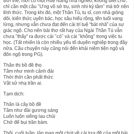
Bởi thế, mới có một Huệ Năng nhà nghèo, không biết chữ,
chỉ cần một câu "Ưng vô sở trụ, sinh nhi kỳ tâm" mà trở nên
tỉnh thức. Trong khi đó, một Thần Tú, tu sĩ, con nhà giòng
dõi, kiến thức uyên bác, học sâu hiểu rộng, tên tuổi vang
lừng, nhưng vẫn chưa đạt đến cái trí tuệ “bát nhã” của sự
giác ngộ. Cho nên bài thơ rất hay của Ngài Thần Tú vẫn
chưa "thấy” ra được cái "có" và cái "không" trong việc tu
học. (Tất nhiên là còn nhiều yếu tố duyên nghiệp trong đây
nữa. Câu chuyện này cũng nói đến khái niệm tiện ngộ và
đốn ngộ trong PG).
Thân thị bồ đề thọ
Tâm như minh cảnh đài
Thời thời cần phất thức
Vật sử nhạ trần ai.
Tạm dịch:
Thân là cây bồ đề
Tâm như đài gương sáng
Luôn luôn siêng lau chùi
Chớ để bụi trần bám.
Thôi, cuối tuần, tản mạn một chút về cái tựa đề của một bài