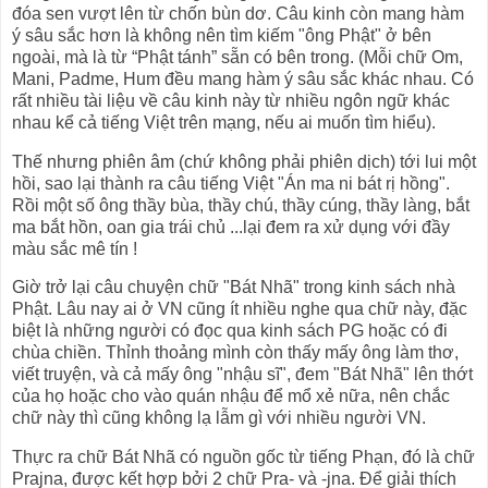
đóa sen vượt lên từ chốn bùn dơ. Câu kinh còn mang hàm
ý sâu sắc hơn là không nên tìm kiếm "ông Phật" ở bên
ngoài, mà là từ “Phật tánh” sẵn có bên trong. (Mỗi chữ Om,
Mani, Padme, Hum đều mang hàm ý sâu sắc khác nhau. Có
rất nhiều tài liệu về câu kinh này từ nhiều ngôn ngữ khác
nhau kể cả tiếng Việt trên mạng, nếu ai muốn tìm hiểu).
Thế nhưng phiên âm (chứ không phải phiên dịch) tới lui một
hồi, sao lại thành ra câu tiếng Việt "Án ma ni bát rị hồng".
Rồi một số ông thầy bùa, thầy chú, thầy cúng, thầy làng, bắt
ma bắt hồn, oan gia trái chủ ...lại đem ra xử dụng với đầy
màu sắc mê tín !
Giờ trở lại câu chuyện chữ "Bát Nhã" trong kinh sách nhà
Phật. Lâu nay ai ở VN cũng ít nhiều nghe qua chữ này, đặc
biệt là những người có đọc qua kinh sách PG hoặc có đi
chùa chiền. Thỉnh thoảng mình còn thấy mấy ông làm thơ,
viết truyện, và cả mấy ông "nhậu sĩ", đem "Bát Nhã" lên thớt
của họ hoặc cho vào quán nhậu để mổ xẻ nữa, nên chắc
chữ này thì cũng không lạ lẫm gì với nhiều người VN.
Thực ra chữ Bát Nhã có nguồn gốc từ tiếng Phạn, đó là chữ
Prajna, được kết hợp bởi 2 chữ Pra- và -jna. Để giải thích