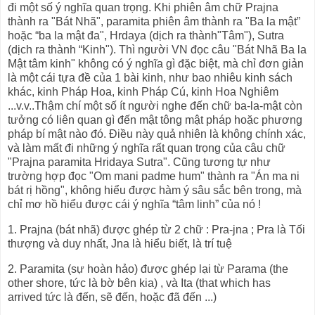
đi một số ý nghĩa quan trọng. Khi phiên âm chữ Prajna
thành ra "Bát Nhã", paramita phiên âm thành ra "Ba la mật”
hoặc “ba la mật đa", Hrdaya (dịch ra thành"Tâm"), Sutra
(dịch ra thành “Kinh"). Thì người VN đọc câu "Bát Nhã Ba la
Mật tâm kinh" không có ý nghĩa gì đặc biệt, mà chỉ đơn giản
là một cái tựa đề của 1 bài kinh, như bao nhiêu kinh sách
khác, kinh Pháp Hoa, kinh Pháp Cú, kinh Hoa Nghiêm
...v.v..Thậm chí một số ít người nghe đến chữ ba-la-mật còn
tưởng có liên quan gì đến mật tông mật pháp hoặc phương
pháp bí mật nào đó. Điều này quả nhiên là không chính xác,
và làm mất đi những ý nghĩa rất quan trọng của câu chữ
"Prajna paramita Hridaya Sutra". Cũng tương tự như
trường hợp đọc "Om mani padme hum" thành ra "Án ma ni
bát rị hồng", không hiểu được hàm ý sâu sắc bên trong, mà
chỉ mơ hồ hiểu được cái ý nghĩa “tâm linh” của nó !
1. Prajna (bát nhã) được ghép từ 2 chữ : Pra-jna ; Pra là Tối
thượng và duy nhất, Jna là hiểu biết, là trí tuệ
2. Paramita (sự hoàn hảo) được ghép lại từ Parama (the
other shore, tức là bờ bên kia) , và Ita (that which has
arrived tức là đến, sẽ đến, hoặc đã đến ...)