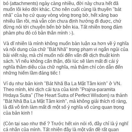
bó (attachments) ngày càng nhiều, đời này chưa hết đã
muốn lôi kéo đời khác. Cho nên cuối cùng là thuyền "bát
nhã" của họ cứ quay vòng vòng trong bờ, hết xăng bao
nhiêu lần rồi, mà vẫn còn chưa định hướng đi đuợc, chứ
đừng nói tới chuyện bến bờ bên kia. Tất nhiên trong đám
phàm phu đó có bản thân mình :-).
Và dĩ nhiên là mình không muốn bàn luận xa hơn về ý nghĩa
và nội dung của chữ "Bát Nhã" trong phạm vi ngắn ngủi của
bài viết này, mà chỉ muốn nói đến vấn đề dịch thuật kinh
sách. Vì nếu không cẩn thận, đôi lúc sẽ làm mất đi cái ý
nghĩa thâm diệu của chữ nghĩa, mà thậm chí còn dẫn đến
những hiểm lầm đáng tiếc !
Ví dụ như bản kinh "Bát Nhã Ba La Mật Tâm kinh" ở VN.
Theo mình, khi dịch cái tựa của kinh "Prajna-paramita
Hrdaya Sutra" (The Heart Sutra of Perfect Wisdom) ra thành
"Bát Nhã Ba La Mật Tâm kinh", mà không giải thích rõ ràng,
là đã vô tình làm mất đi một số ý nghĩa vô cùng quan trọng
của bản kinh !
(Còn tại sao như thế ? Trước hết xin nói rõ, đây chỉ là ý nghĩ
cá nhân của mình. Tất nhiên đây là một vấn đề rất quan