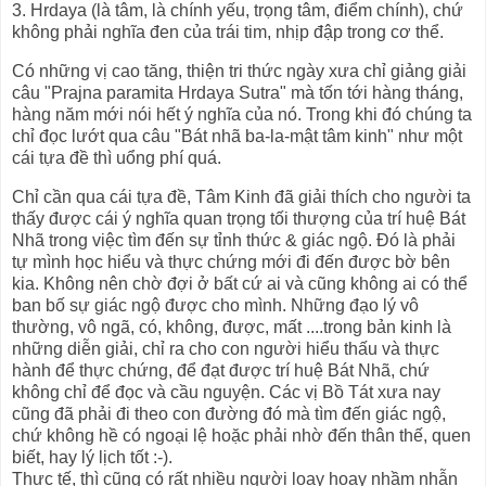
3. Hrdaya (là tâm, là chính yếu, trọng tâm, điểm chính), chứ
không phải nghĩa đen của trái tim, nhịp đập trong cơ thể.
Có những vị cao tăng, thiện tri thức ngày xưa chỉ giảng giải
câu "Prajna paramita Hrdaya Sutra" mà tốn tới hàng tháng,
hàng năm mới nói hết ý nghĩa của nó. Trong khi đó chúng ta
chỉ đọc lướt qua câu "Bát nhã ba-la-mật tâm kinh" như một
cái tựa đề thì uổng phí quá.
Chỉ cần qua cái tựa đề, Tâm Kinh đã giải thích cho người ta
thấy được cái ý nghĩa quan trọng tối thượng của trí huệ Bát
Nhã trong việc tìm đến sự tỉnh thức & giác ngộ. Đó là phải
tự mình học hiểu và thực chứng mới đi đến được bờ bên
kia. Không nên chờ đợi ở bất cứ ai và cũng không ai có thể
ban bố sự giác ngộ được cho mình. Những đạo lý vô
thường, vô ngã, có, không, được, mất ....trong bản kinh là
những diễn giải, chỉ ra cho con người hiểu thấu và thực
hành để thực chứng, để đạt được trí huệ Bát Nhã, chứ
không chỉ để đọc và cầu nguyện. Các vị Bồ Tát xưa nay
cũng đã phải đi theo con đường đó mà tìm đến giác ngộ,
chứ không hề có ngoại lệ hoặc phải nhờ đến thân thế, quen
biết, hay lý lịch tốt :-).
Thực tế, thì cũng có rất nhiều người loay hoay nhầm nhẫn