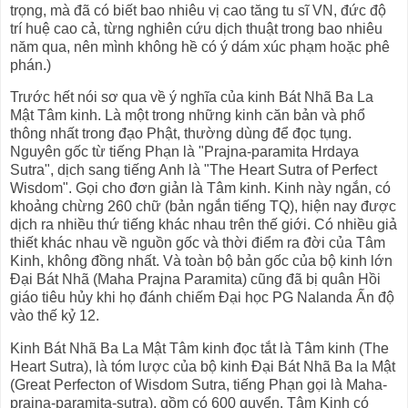
trọng, mà đã có biết bao nhiêu vị cao tăng tu sĩ VN, đức độ
trí huệ cao cả, từng nghiên cứu dịch thuật trong bao nhiêu
năm qua, nên mình không hề có ý dám xúc phạm hoặc phê
phán.)
Trước hết nói sơ qua về ý nghĩa của kinh Bát Nhã Ba La
Mật Tâm kinh. Là một trong những kinh căn bản và phổ
thông nhất trong đạo Phật, thường dùng để đọc tụng.
Nguyên gốc từ tiếng Phạn là "Prajna-paramita Hrdaya
Sutra", dịch sang tiếng Anh là "The Heart Sutra of Perfect
Wisdom". Gọi cho đơn giản là Tâm kinh. Kinh này ngắn, có
khoảng chừng 260 chữ (bản ngắn tiếng TQ), hiện nay được
dịch ra nhiều thứ tiếng khác nhau trên thế giới. Có nhiều giả
thiết khác nhau về nguồn gốc và thời điểm ra đời của Tâm
Kinh, không đồng nhất. Và toàn bộ bản gốc của bộ kinh lớn
Đại Bát Nhã (Maha Prajna Paramita) cũng đã bị quân Hồi
giáo tiêu hủy khi họ đánh chiếm Đại học PG Nalanda Ấn độ
vào thế kỷ 12.
Kinh Bát Nhã Ba La Mật Tâm kinh đọc tắt là Tâm kinh (The
Heart Sutra), là tóm lược của bộ kinh Đại Bát Nhã Ba la Mật
(Great Perfecton of Wisdom Sutra, tiếng Phạn gọi là Maha-
prajna-paramita-sutra), gồm có 600 quyển. Tâm Kinh có