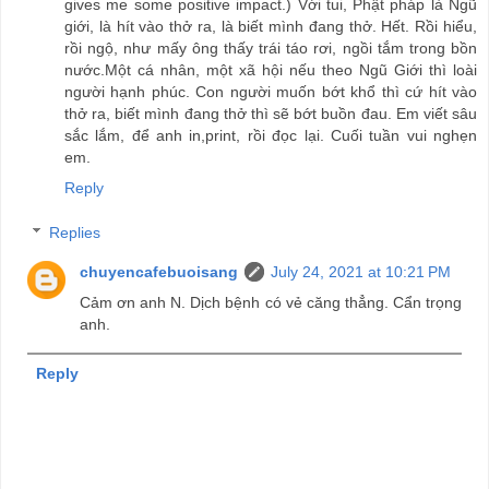
gives me some positive impact.) Với tui, Phật pháp là Ngũ
giới, là hít vào thở ra, là biết mình đang thở. Hết. Rồi hiểu,
rồi ngộ, như mấy ông thấy trái táo rơi, ngồi tắm trong bồn
nước.Một cá nhân, một xã hội nếu theo Ngũ Giới thì loài
người hạnh phúc. Con người muốn bớt khổ thì cứ hít vào
thở ra, biết mình đang thở thì sẽ bớt buồn đau. Em viết sâu
sắc lắm, để anh in,print, rồi đọc lại. Cuối tuần vui nghẹn
em.
Reply
Replies
chuyencafebuoisang
July 24, 2021 at 10:21 PM
Cảm ơn anh N. Dịch bệnh có vẻ căng thẳng. Cẩn trọng
anh.
Reply