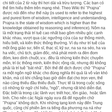
chi tiết của 2 từ này thì hơi dài và trừu tượng. Các bạn có
thể tìm hiểu thêm trên mạng nhé. Theo Wiki thì "Prajna"
được nói đến như thế này (is used to refer to the highest
and purest form of wisdom, intelligence and understanding.
Prajna is the state of wisdom which is higher than the
knowledge obtained by reasoning and inference). Nôm na
là một trạng thái trí tuệ cao nhất bao gồm nhiều góc cạnh
khác nhau, vượt qua các ngưỡng cửa của sự thông minh,
hiểu biết, và kiến thức thông thường. Ví dụ như trí tuệ của
một ông giáo sư, tiến sĩ, thạc sĩ, kỹ sư, na sa na séo, ha va
ha viếc, chủ tịch, giám đốc, nhà phát minh ra đèn đom
đóm, keo dính chuột..v.v.. đều là nhừng kiến thức chuyên
môn, trí óc thông minh, kiến thức rộng rãi, nhưng đó không
phải là trí tuệ "bát nhã". Bởi thế để dịch được chữ "Prajna"
ra một ngôn ngữ khác cho đúng nghĩa thì quả là vô vàn khó
khăn, mà có khi chẳng bao giờ diễn đạt cho trọn vẹn, thế
nào cũng thiếu đầu thiếu đuôi. Thực tế là trong cuộc sống
có những từ ngữ chỉ hiểu, “ngộ”, nhưng rất khó diễn đạt.
Đặc biệt là trong các lãnh vực triết học, tôn giáo, hoặc tâm
linh. Cho nên các Ngài ngày xưa đã để nguyên chữ
"Prajna" không dịch. Khi những tạng kinh này đến Trung
quốc, cũng chỉ phiên âm ra tiếng địa phương na ná như