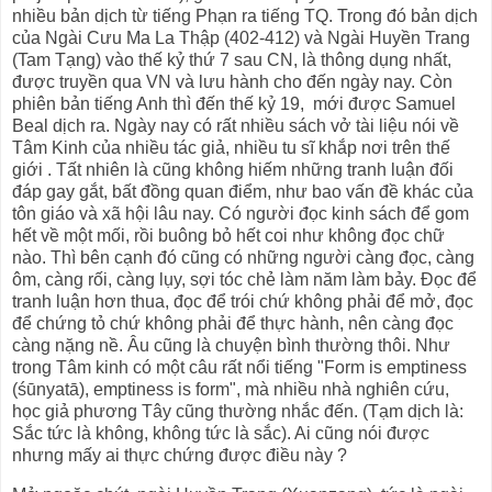
nhiều bản dịch từ tiếng Phạn ra tiếng TQ. Trong đó bản dịch
của Ngài Cưu Ma La Thập (402-412) và Ngài Huyền Trang
(Tam Tạng) vào thế kỷ thứ 7 sau CN, là thông dụng nhất,
được truyền qua VN và lưu hành cho đến ngày nay. Còn
phiên bản tiếng Anh thì đến thế kỷ 19, mới được Samuel
Beal dịch ra. Ngày nay có rất nhiều sách vở tài liệu nói về
Tâm Kinh của nhiều tác giả, nhiều tu sĩ khắp nơi trên thế
giới . Tất nhiên là cũng không hiếm những tranh luận đối
đáp gay gắt, bất đồng quan điểm, như bao vấn đề khác của
tôn giáo và xã hội lâu nay. Có người đọc kinh sách để gom
hết về một mối, rồi buông bỏ hết coi như không đọc chữ
nào. Thì bên cạnh đó cũng có những người càng đọc, càng
ôm, càng rối, càng lụy, sợi tóc chẻ làm năm làm bảy. Đọc để
tranh luận hơn thua, đọc để trói chứ không phải để mở, đọc
để chứng tỏ chứ không phải để thực hành, nên càng đọc
càng nặng nề. Âu cũng là chuyện bình thường thôi. Như
trong Tâm kinh có một câu rất nổi tiếng "Form is emptiness
(śūnyatā), emptiness is form", mà nhiều nhà nghiên cứu,
học giả phương Tây cũng thường nhắc đến. (Tạm dịch là:
Sắc tức là không, không tức là sắc). Ai cũng nói được
nhưng mấy ai thực chứng được điều này ?