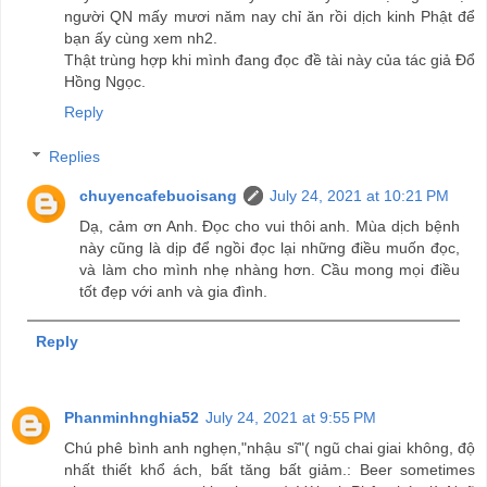
người QN mấy mươi năm nay chỉ ăn rồi dịch kinh Phật để
bạn ấy cùng xem nh2.
Thật trùng hợp khi mình đang đọc đề tài này của tác giả Đổ
Hồng Ngọc.
Reply
Replies
chuyencafebuoisang
July 24, 2021 at 10:21 PM
Dạ, cảm ơn Anh. Đọc cho vui thôi anh. Mùa dịch bệnh
này cũng là dịp để ngồi đọc lại những điều muốn đọc,
và làm cho mình nhẹ nhàng hơn. Cầu mong mọi điều
tốt đẹp với anh và gia đình.
Reply
Phanminhnghia52
July 24, 2021 at 9:55 PM
Chú phê bình anh nghẹn,"nhậu sĩ"( ngũ chai giai không, độ
nhất thiết khổ ách, bất tăng bất giảm.: Beer sometimes