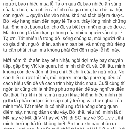
người, bao nhiêu mùa lễ Tạ ơn qua đi, bao nhiêu ân sủng
của tạo hoá, bao nhiêu ân tình của gia đình, bạn bè, xã hội,
con người.... quyện lẫn vào nhau khó mà tách biệt ra được.
Bởi vậy hàng năm đến ngày lễ Tạ ơn, thấy lòng mình chững
lại, rộng mở, buông bỏ, cho đi, và biết ơn những gì có được.
Mà đó cũng là tâm trạng chung của nhiều người vào dịp lễ
Tạ ơn. Tất nhiên là trong đời sống chúng ta, mỗi người đều
có gia đình, người thân, anh em bạn bè, và những thứ riêng
tư cần phải tri ân, mà không phải đợi đến ngày lễ hội này.
Mới hôm rồi ở sân bay bên Nhật, ngồi đợi máy bay chuyển
tiếp, gặp ông VK kia quen, hỏi mình chữ đi, về. Đã lâu, mình
không còn để ý đến những chi tiết chi li của từ ngữ nữa. Nói
sao hiểu được thì thôi, mỗi người, mỗi địa phương đều có
cách hiểu vấn đề và cách trình bày khác nhau. Cuối cùng thì
ngôn từ cũng chỉ là những phương tiện để suy nghĩ và diễn
đạt thôi. Trừ khi nói ra mà người khác không hiểu mình nói
gì thì là phải coi lại cách sắp đặt ý tưởng và chữ nghĩa của
mình thôi. Tất nhiên là có nhiều người không đồng quan
điểm này, nhưng đành chịu vậy. Bởi thế, nếu hỏi mình là đi
Mỹ hay về Mỹ, đi VN hay về VN, đi SG hay về SG ...v.v... thì
mình thường trả lời không biết. Ăn thua khi nào nhận ra