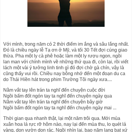
Với mình, trong năm có 2 thời điểm im ắng và sâu lắng nhất.
Đó là chiều ngày lễ Tạ ơn ở Mỹ, và tối 30 Tết đợi cúng giao
thừa. Pha một ly cà phê hoặc làm một ly rượu ngon, ngồi
lan man với chính mình về những thứ qua đi, còn lại, rồi viết
lách một vài ý tưởng linh tinh gì đó đợi chờ gà chín, vậy là
cũng thấy vui rồi. Chiều nay bỗng nhớ đến một đoạn du ca
do Thái Hiền hát trong phim Trường Tôi ngày xưa....
Nằm vắt tay lên trán ta nghĩ đến chuyện cuộc đời
Ngồi bấm đốt ngón tay ta nghĩ đến chuyện ngày qua
Nằm vắt tay lên trán ta nghĩ đến chuyện bây giờ
Ngồi bấm đốt ngón tay ta nghĩ đến chuyện ngày mai ...
Thời gian qua nhanh thật, lại một năm trôi qua. Mới mùa
xuân hoa lá rực rỡ hôm nào, nay lại đến mùa thu, lo quét lá
vàng, dọn vườn dọn rác. Ngồi nhìn lại, bao năm lang bạt xứ