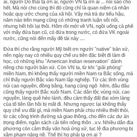
ai, người Do thái tạ ơn ai, người VN tạ ơn ai ... nói sao cho
hết. Mà nói cho cùng thì đó cũng chỉ là quan niệm cá nhân
hoặc quy ước chung của xã hội. Vậy mà trà dư tiểu hậu,
năm nào trên mạng cũng có những tranh luận sôi nổi,
nhưng hết hồi lại thôi. Hôm rồi mới về VN, ngồi uống cà phê
với mấy đứa bạn cũ, có đứa trong nước, có đứa VK ngoài
nước, cũng nói đến mấy đề tài này ....
Đứa thì cho rằng người Mỹ biết ơn người "native" bản xứ,
nên ngày nay có nhiều quy chế ưu tiên đặc biệt đi làm đi
học, có những khu "American Indian reservation" dành
riêng cho người bản xứ. Còn VN ta, từ khi "giải phóng"
miền Nam, thì không thấy người miền Nam ra Bắc sống, mà
chỉ thấy người Bắc vào Nam lập nghiệp. Từ các tỉnh vùng
núi cao nguyên, đồng bằng, hang cùng ngõ hẽm, đâu đâu
cũng thấy người Bắc xuôi Nam. Các dân tộc vùng núi, cao
nguyên, làng quê hẻo lánh, đều cảm thấy đất đai xóm làng
của tổ tiên lần hồi bị mất đi. Nhưng ngược lại không thấy
quy chế ưu đãi gì, mà miền Nam phải chịu nhiều thiệt thòi,
từ các công trình đường sá giao thông, cho đến các dự án
trọng điểm, ngân sách cải tiến nông thôn ..v.v. Nhiều dân địa
phương còn cảm thấy văn hoá ứng xử, tục lệ địa phương bị
xâm phạm nặng nề. Thế thì họ phải tạ ơn ai ?