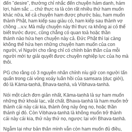
đến "desire", thường chỉ nhắc đến chuyện hám danh, hám
lợi, hám sắc ... chứ thực ra là còn rất nhiều thứ ham muốn
khác nữa, kể cả chuyện ham được phước báu, ham muốn
thành Phật, ham kiếp sau giàu có, ham kiếp sau thành vợ
chồng ...v.v. Mà mấy chuyện này thì thực ra không ai có thể
biết trước được, cũng chẳng có quan toà hoặc thần
thánh nào hứa hẹn chuyện này cả. Đức Phật thì lại càng
không thể hứa hẹn những chuyện ham muốn của con
người, vì Người cho rằng chỉ có chính bản thân của mỗi
người mới tự giải quyết được chuyện nghiệp lực của họ mà
thôi.
PG cho rằng có 3 nguyên nhân chính níu giữ con người lẩn
quẩn trong cái vòng xoáy luân hồi của samsara (dục giới),
đó là Kāma-taṇhā, Bhava-taṇhā, và Vibhava-tanhā.
Nói một cách đơn giản nhất, Kāma-taṇhā là sự ham muốn
những thứ khoái lạc, vật chất. Bhava-taṇhā là ham muốn trở
thành cái này cái kia, thành ông này ông nọ, hoặc thần
thánh gì đó. Còn Vibhava-tanhā là không muốn trở thành
cái này cái kia, thứ này thứ nọ, ngược lại với Bhava-taṇhā.
Ngẫm lại như bản thân mình vẫn còn ham muốn đủ điều,