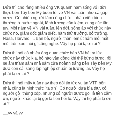
Đứa thì cho rằng nhiều ông VK quanh năm sống với đời
thực bên Tây bên Mỹ buồn tẻ, về VN vài tuần như cá gặp
nước. Có nhiều người làm công chức, nhân viên bình
thường ở nước ngoài, lãnh lương cần kiệm, cung cúc tận
tuỵ. Mỗi năm về VN vài tuần, lên đời, sống ảo với chức này
chức nọ, giám đốc giám điếc, hàm thứ trưởng, bộ trưởng,
Nasa, Harvard .... Bạn bè, người thân, em út hâm mộ, mắt
mũi tròn xoe, nói gì cũng nghe. Vậy họ phải tạ ơn ai ?
Đứa thì nói có nhiều ông quan chức bên VN hét ra lửa,
chức này chức kia, hô hào vận động khí thế bừng bừng, rồi
lại âm thầm sắm nhà sắm cửa hoành tráng bên Tây bên Mỹ,
đưa con cái sang lập nghiệp chuẩn bị tương lai. Vậy họ
phải tạ ơn ai ?
Đứa thì nói mấy tuần nay theo dõi tin tức vụ án VTP bên
nhà, cũng là hình thức "tạ ơn". Có người đưa bìa thư, có
người gởi thùng xốp, nhưng có người được gọi là tiền cảm
ơn, người khác lại bị gọi là tiền hối lộ. Vậy thì họ phải tạ ơn
ai ?
.....vv và vv...