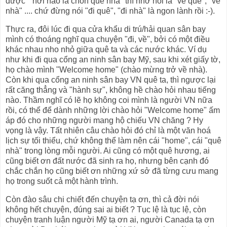
được "nơi nao là chốn quê nhà" thì nhớ nói là "về quê", "về
nhà" .... chứ đừng nói "đi quê", "đi nhà" là ngon lành rồi :-).
Thực ra, đôi lúc đi qua cửa khẩu di trú/hải quan sân bay
mình có thoáng nghĩ qua chuyện "đi, về", bởi có một điều
khác nhau nho nhỏ giữa quê ta và các nước khác. Ví dụ
như khi đi qua cổng an ninh sân bay Mỹ, sau khi xét giấy tờ,
họ chào mình "Welcome home" (chào mừng trở về nhà).
Còn khi qua cổng an ninh sân bay VN quê ta, thì ngược lại
rất căng thẳng và "hành sự", không hề chào hỏi nhau tiếng
nào. Thầm nghĩ có lẽ họ không coi mình là người VN nữa
rồi, có thể để dành những lời chào hỏi "Welcome home" ấm
áp đó cho những người mang hộ chiếu VN chăng ? Hy
vọng là vậy. Tất nhiên câu chào hỏi đó chỉ là một văn hoá
lịch sự tối thiểu, chứ không thể làm nên cái "home", cái "quê
nhà" trong lòng mỗi người. Ai cũng có một quê hương, ai
cũng biết ơn đất nước đã sinh ra họ, nhưng bên cạnh đó
chắc chắn họ cũng biết ơn những xứ sở đã từng cưu mang
họ trong suốt cả một hành trình.
Còn đào sâu chi chiết đến chuyện tạ ơn, thì cả đời nói
không hết chuyện, đúng sai ai biết ? Tục lệ là tục lệ, còn
chuyện tranh luận người Mỹ tạ ơn ai, người Canada tạ ơn