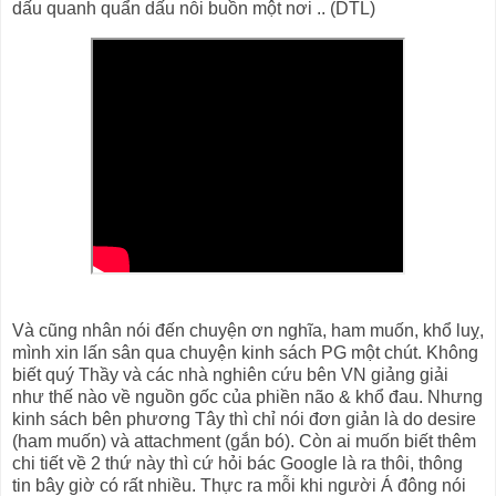
dấu quanh quẩn dấu nỗi buồn một nơi .. (DTL)
Và cũng nhân nói đến chuyện ơn nghĩa, ham muốn, khổ luỵ,
mình xin lấn sân qua chuyện kinh sách PG một chút. Không
biết quý Thầy và các nhà nghiên cứu bên VN giảng giải
như thế nào về nguồn gốc của phiền não & khổ đau. Nhưng
kinh sách bên phương Tây thì chỉ nói đơn giản là do desire
(ham muốn) và attachment (gắn bó). Còn ai muốn biết thêm
chi tiết về 2 thứ này thì cứ hỏi bác Google là ra thôi, thông
tin bây giờ có rất nhiều. Thực ra mỗi khi người Á đông nói