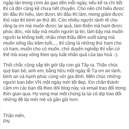
ngập lặn trong cơm áo gạo tiền mỗi ngày, nếu kể ra chi tiết
thì cả đời cũng kể chưa hết chuyện. Cho nên chỉ hiểu được
tới đâu thì hiểu, làm được tới đâu thì làm, mong giảm được
thứ nào thì bình an thứ đó. Còn nhiều người rành rẽ cho
rằng tạ ơn mà muốn được lại quả, làm thiện mà ham được
phúc đức, nói bậy mà muốn người ta tin, làm bậy mà muốn
người ta không biết, nhậu nhẹt thâu đêm suốt sáng mà
muốn sống lâu trăm tuổi,.... thì cũng là những thứ ham cho
có ham, muốn cho có muốn, chứ duyên nghiệp thì vẫn cứ
thế mà xoay vòng theo quy luật nhân quả của tạo hoá :-).
Thôi chắc cũng sắp tới giờ lấy con gà Tây ra. Thân chúc
quý bạn bè, anh em, bằng hữu một ngày lễ Tạ ơn an lành,
bình an và hạnh phúc cùng với gia đình. Mến chúc những
người bạn bên VN một ngày mới tốt đẹp. Xin chân thành
cảm ơn các bạn đã theo dõi blog này, và email trao đổi trong
thời gian qua. Hy vọng mai mốt chúng ta lại có dịp trao đổi
những đề tài mới mẻ và gần gũi hơn.
Thân mến,
PN