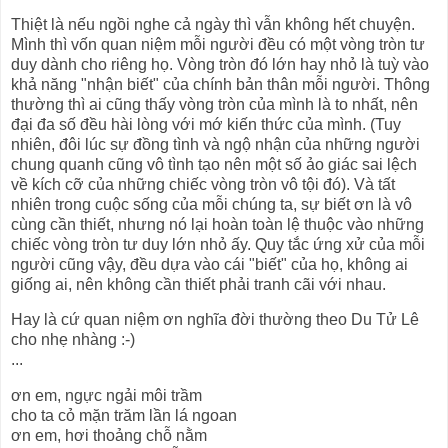
Thiệt là nếu ngồi nghe cả ngày thì vẫn không hết chuyện.
Mình thì vốn quan niệm mỗi người đều có một vòng tròn tư
duy dành cho riêng họ. Vòng tròn đó lớn hay nhỏ là tuỳ vào
khả năng "nhận biết" của chính bản thân mỗi người. Thông
thường thì ai cũng thấy vòng tròn của mình là to nhất, nên
đại đa số đều hài lòng với mớ kiến thức của mình. (Tuy
nhiên, đôi lúc sự đồng tình và ngộ nhận của những người
chung quanh cũng vô tình tạo nên một số ảo giác sai lệch
về kích cỡ của những chiếc vòng tròn vô tội đó). Và tất
nhiên trong cuộc sống của mỗi chúng ta, sự biết ơn là vô
cùng cần thiết, nhưng nó lại hoàn toàn lệ thuộc vào những
chiếc vòng tròn tư duy lớn nhỏ ấy. Quy tắc ứng xử của mỗi
người cũng vậy, đều dựa vào cái "biết" của họ, không ai
giống ai, nên không cần thiết phải tranh cãi với nhau.
Hay là cứ quan niệm ơn nghĩa đời thường theo Du Tử Lê
cho nhẹ nhàng :-)
...
ơn em, ngực ngải môi trầm
cho ta cỏ mặn trăm lần lá ngoan
ơn em, hơi thoảng chỗ nằm